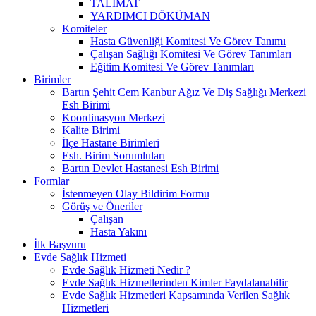
TALİMAT
YARDIMCI DÖKÜMAN
Komiteler
Hasta Güvenliği Komitesi Ve Görev Tanımı
Çalışan Sağlığı Komitesi Ve Görev Tanımları
Eğitim Komitesi Ve Görev Tanımları
Birimler
Bartın Şehit Cem Kanbur Ağız Ve Diş Sağlığı Merkezi
Esh Birimi
Koordinasyon Merkezi
Kalite Birimi
İlçe Hastane Birimleri
Esh. Birim Sorumluları
Bartın Devlet Hastanesi Esh Birimi
Formlar
İstenmeyen Olay Bildirim Formu
Görüş ve Öneriler
Çalışan
Hasta Yakını
İlk Başvuru
Evde Sağlık Hizmeti
Evde Sağlık Hizmeti Nedir ?
Evde Sağlık Hizmetlerinden Kimler Faydalanabilir
Evde Sağlık Hizmetleri Kapsamında Verilen Sağlık
Hizmetleri