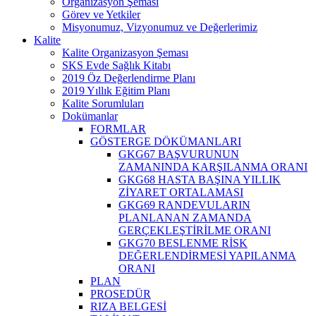
Organizasyon Şeması
Görev ve Yetkiler
Misyonumuz, Vizyonumuz ve Değerlerimiz
Kalite
Kalite Organizasyon Şeması
SKS Evde Sağlık Kitabı
2019 Öz Değerlendirme Planı
2019 Yıllık Eğitim Planı
Kalite Sorumluları
Dokümanlar
FORMLAR
GÖSTERGE DÖKÜMANLARI
GKG67 BAŞVURUNUN
ZAMANINDA KARŞILANMA ORANI
GKG68 HASTA BAŞINA YILLIK
ZİYARET ORTALAMASI
GKG69 RANDEVULARIN
PLANLANAN ZAMANDA
GERÇEKLEŞTİRİLME ORANI
GKG70 BESLENME RİSK
DEĞERLENDİRMESİ YAPILANMA
ORANI
PLAN
PROSEDÜR
RIZA BELGESİ