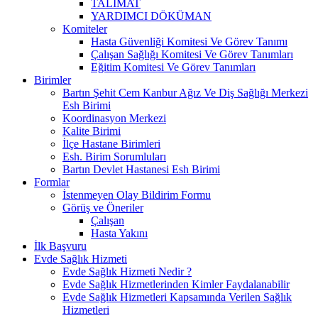
TALİMAT
YARDIMCI DÖKÜMAN
Komiteler
Hasta Güvenliği Komitesi Ve Görev Tanımı
Çalışan Sağlığı Komitesi Ve Görev Tanımları
Eğitim Komitesi Ve Görev Tanımları
Birimler
Bartın Şehit Cem Kanbur Ağız Ve Diş Sağlığı Merkezi
Esh Birimi
Koordinasyon Merkezi
Kalite Birimi
İlçe Hastane Birimleri
Esh. Birim Sorumluları
Bartın Devlet Hastanesi Esh Birimi
Formlar
İstenmeyen Olay Bildirim Formu
Görüş ve Öneriler
Çalışan
Hasta Yakını
İlk Başvuru
Evde Sağlık Hizmeti
Evde Sağlık Hizmeti Nedir ?
Evde Sağlık Hizmetlerinden Kimler Faydalanabilir
Evde Sağlık Hizmetleri Kapsamında Verilen Sağlık
Hizmetleri