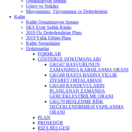
Organizasyon Şeması
Görev ve Yetkiler
Misyonumuz, Vizyonumuz ve Değerlerimiz
Kalite
Kalite Organizasyon Şeması
SKS Evde Sağlık Kitabı
2019 Öz Değerlendirme Planı
2019 Yıllık Eğitim Planı
Kalite Sorumluları
Dokümanlar
FORMLAR
GÖSTERGE DÖKÜMANLARI
GKG67 BAŞVURUNUN
ZAMANINDA KARŞILANMA ORANI
GKG68 HASTA BAŞINA YILLIK
ZİYARET ORTALAMASI
GKG69 RANDEVULARIN
PLANLANAN ZAMANDA
GERÇEKLEŞTİRİLME ORANI
GKG70 BESLENME RİSK
DEĞERLENDİRMESİ YAPILANMA
ORANI
PLAN
PROSEDÜR
RIZA BELGESİ