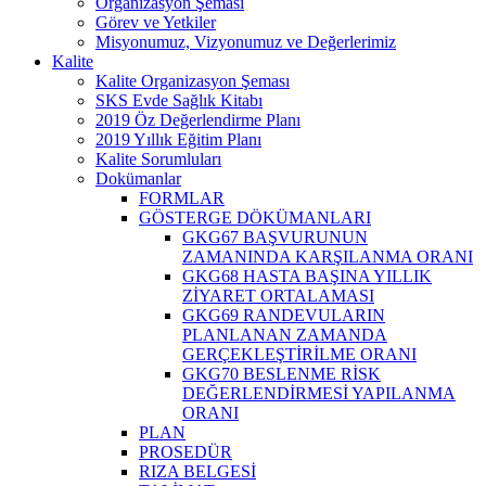
Organizasyon Şeması
Görev ve Yetkiler
Misyonumuz, Vizyonumuz ve Değerlerimiz
Kalite
Kalite Organizasyon Şeması
SKS Evde Sağlık Kitabı
2019 Öz Değerlendirme Planı
2019 Yıllık Eğitim Planı
Kalite Sorumluları
Dokümanlar
FORMLAR
GÖSTERGE DÖKÜMANLARI
GKG67 BAŞVURUNUN
ZAMANINDA KARŞILANMA ORANI
GKG68 HASTA BAŞINA YILLIK
ZİYARET ORTALAMASI
GKG69 RANDEVULARIN
PLANLANAN ZAMANDA
GERÇEKLEŞTİRİLME ORANI
GKG70 BESLENME RİSK
DEĞERLENDİRMESİ YAPILANMA
ORANI
PLAN
PROSEDÜR
RIZA BELGESİ