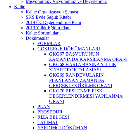
Misyonumuz, Vizyonumuz ve Değerlerimiz
Kalite
Kalite Organizasyon Şeması
SKS Evde Sağlık Kitabı
2019 Öz Değerlendirme Planı
2019 Yıllık Eğitim Planı
Kalite Sorumluları
Dokümanlar
FORMLAR
GÖSTERGE DÖKÜMANLARI
GKG67 BAŞVURUNUN
ZAMANINDA KARŞILANMA ORANI
GKG68 HASTA BAŞINA YILLIK
ZİYARET ORTALAMASI
GKG69 RANDEVULARIN
PLANLANAN ZAMANDA
GERÇEKLEŞTİRİLME ORANI
GKG70 BESLENME RİSK
DEĞERLENDİRMESİ YAPILANMA
ORANI
PLAN
PROSEDÜR
RIZA BELGESİ
TALİMAT
YARDIMCI DÖKÜMAN