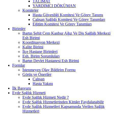
TALİMAT
YARDIMCI DÖKÜMAN
Komiteler
Hasta Güvenliği Komitesi Ve Görev Tanımı
Çalışan Sağlığı Komitesi Ve Görev Tanımları
Eğitim Komitesi Ve Görev Tanımları
Birimler
Bartın Şehit Cem Kanbur Ağız Ve Diş Sağlığı Merkezi
Esh Birimi
Koordinasyon Merkezi
Kalite Birimi
İlçe Hastane Birimleri
Esh. Birim Sorumluları
Bartın Devlet Hastanesi Esh Birimi
Formlar
İstenmeyen Olay Bildirim Formu
Görüş ve Öneriler
Çalışan
Hasta Yakını
İlk Başvuru
Evde Sağlık Hizmeti
Evde Sağlık Hizmeti Nedir ?
Evde Sağlık Hizmetlerinden Kimler Faydalanabilir
Evde Sağlık Hizmetleri Kapsamında Verilen Sağlık
Hizmetleri