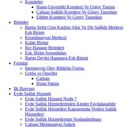
Komiteler
Hasta Güvenliği Komitesi Ve Görev Tanımı
Çalışan Sağlığı Komitesi Ve Görev Tanımları
Eğitim Komitesi Ve Görev Tanımları
Birimler
Bartın Şehit Cem Kanbur Ağız Ve Diş Sağlığı Merkezi
Esh Birimi
Koordinasyon Merkezi
Kalite Birimi
İlçe Hastane Birimleri
Esh. Birim Sorumluları
Bartın Devlet Hastanesi Esh Birimi
Formlar
İstenmeyen Olay Bildirim Formu
Görüş ve Öneriler
Çalışan
Hasta Yakını
İlk Başvuru
Evde Sağlık Hizmeti
Evde Sağlık Hizmeti Nedir ?
Evde Sağlık Hizmetlerinden Kimler Faydalanabilir
Evde Sağlık Hizmetleri Kapsamında Verilen Sağlık
Hizmetleri
Evde Sağlık Hizmetlerinin Sonlandırılması
Çalışan Memnuniyet Anketi