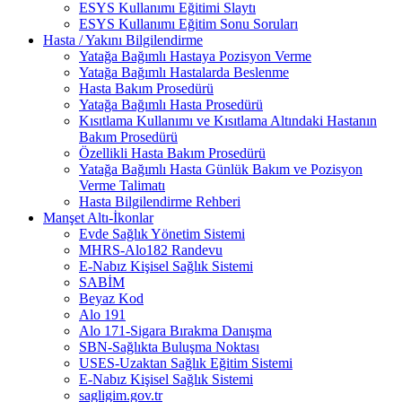
ESYS Kullanımı Eğitimi Slaytı
ESYS Kullanımı Eğitim Sonu Soruları
Hasta / Yakını Bilgilendirme
Yatağa Bağımlı Hastaya Pozisyon Verme
Yatağa Bağımlı Hastalarda Beslenme
Hasta Bakım Prosedürü
Yatağa Bağımlı Hasta Prosedürü
Kısıtlama Kullanımı ve Kısıtlama Altındaki Hastanın
Bakım Prosedürü
Özellikli Hasta Bakım Prosedürü
Yatağa Bağımlı Hasta Günlük Bakım ve Pozisyon
Verme Talimatı
Hasta Bilgilendirme Rehberi
Manşet Altı-İkonlar
Evde Sağlık Yönetim Sistemi
MHRS-Alo182 Randevu
E-Nabız Kişisel Sağlık Sistemi
SABİM
Beyaz Kod
Alo 191
Alo 171-Sigara Bırakma Danışma
SBN-Sağlıkta Buluşma Noktası
USES-Uzaktan Sağlık Eğitim Sistemi
E-Nabız Kişisel Sağlık Sistemi
sagligim.gov.tr