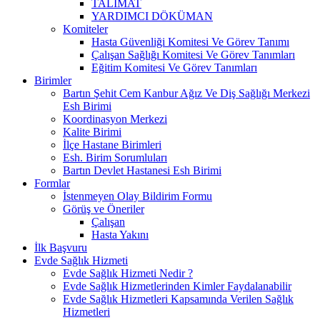
TALİMAT
YARDIMCI DÖKÜMAN
Komiteler
Hasta Güvenliği Komitesi Ve Görev Tanımı
Çalışan Sağlığı Komitesi Ve Görev Tanımları
Eğitim Komitesi Ve Görev Tanımları
Birimler
Bartın Şehit Cem Kanbur Ağız Ve Diş Sağlığı Merkezi
Esh Birimi
Koordinasyon Merkezi
Kalite Birimi
İlçe Hastane Birimleri
Esh. Birim Sorumluları
Bartın Devlet Hastanesi Esh Birimi
Formlar
İstenmeyen Olay Bildirim Formu
Görüş ve Öneriler
Çalışan
Hasta Yakını
İlk Başvuru
Evde Sağlık Hizmeti
Evde Sağlık Hizmeti Nedir ?
Evde Sağlık Hizmetlerinden Kimler Faydalanabilir
Evde Sağlık Hizmetleri Kapsamında Verilen Sağlık
Hizmetleri