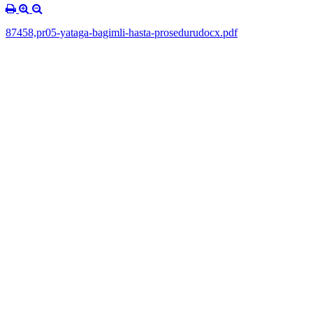
87458,pr05-yataga-bagimli-hasta-prosedurudocx.pdf