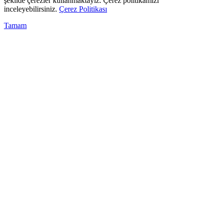
şekilde çerezler kullanmaktayız. Çerez politikamızı
inceleyebilirsiniz.
Çerez Politikası
Tamam