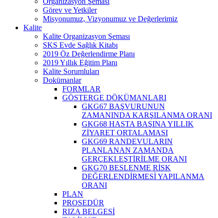
Organizasyon Şeması
Görev ve Yetkiler
Misyonumuz, Vizyonumuz ve Değerlerimiz
Kalite
Kalite Organizasyon Şeması
SKS Evde Sağlık Kitabı
2019 Öz Değerlendirme Planı
2019 Yıllık Eğitim Planı
Kalite Sorumluları
Dokümanlar
FORMLAR
GÖSTERGE DÖKÜMANLARI
GKG67 BAŞVURUNUN
ZAMANINDA KARŞILANMA ORANI
GKG68 HASTA BAŞINA YILLIK
ZİYARET ORTALAMASI
GKG69 RANDEVULARIN
PLANLANAN ZAMANDA
GERÇEKLEŞTİRİLME ORANI
GKG70 BESLENME RİSK
DEĞERLENDİRMESİ YAPILANMA
ORANI
PLAN
PROSEDÜR
RIZA BELGESİ