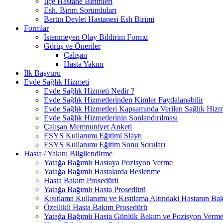
İlçe Hastane Birimleri
Esh. Birim Sorumluları
Bartın Devlet Hastanesi Esh Birimi
Formlar
İstenmeyen Olay Bildirim Formu
Görüş ve Öneriler
Çalışan
Hasta Yakını
İlk Başvuru
Evde Sağlık Hizmeti
Evde Sağlık Hizmeti Nedir ?
Evde Sağlık Hizmetlerinden Kimler Faydalanabilir
Evde Sağlık Hizmetleri Kapsamında Verilen Sağlık Hizme
Evde Sağlık Hizmetlerinin Sonlandırılması
Çalışan Memnuniyet Anketi
ESYS Kullanımı Eğitimi Slaytı
ESYS Kullanımı Eğitim Sonu Soruları
Hasta / Yakını Bilgilendirme
Yatağa Bağımlı Hastaya Pozisyon Verme
Yatağa Bağımlı Hastalarda Beslenme
Hasta Bakım Prosedürü
Yatağa Bağımlı Hasta Prosedürü
Kısıtlama Kullanımı ve Kısıtlama Altındaki Hastanın Ba
Özellikli Hasta Bakım Prosedürü
Yatağa Bağımlı Hasta Günlük Bakım ve Pozisyon Verme