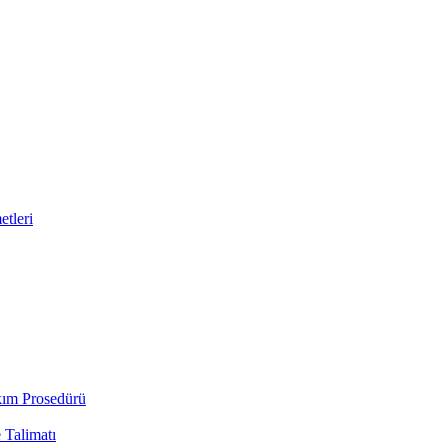
tleri
kım Prosedürü
 Talimatı