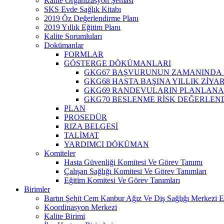
Kalite Organizasyon Şeması
SKS Evde Sağlık Kitabı
2019 Öz Değerlendirme Planı
2019 Yıllık Eğitim Planı
Kalite Sorumluları
Dokümanlar
FORMLAR
GÖSTERGE DÖKÜMANLARI
GKG67 BAŞVURUNUN ZAMANINDA 
GKG68 HASTA BAŞINA YILLIK ZİY
GKG69 RANDEVULARIN PLANLANA
GKG70 BESLENME RİSK DEĞERLEN
PLAN
PROSEDÜR
RIZA BELGESİ
TALİMAT
YARDIMCI DÖKÜMAN
Komiteler
Hasta Güvenliği Komitesi Ve Görev Tanımı
Çalışan Sağlığı Komitesi Ve Görev Tanımları
Eğitim Komitesi Ve Görev Tanımları
Birimler
Bartın Şehit Cem Kanbur Ağız Ve Diş Sağlığı Merkezi E
Koordinasyon Merkezi
Kalite Birimi