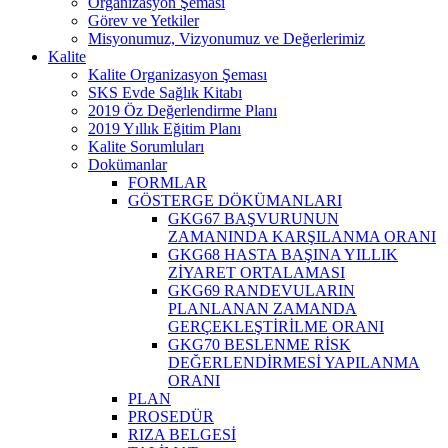
Organizasyon Şeması
Görev ve Yetkiler
Misyonumuz, Vizyonumuz ve Değerlerimiz
Kalite
Kalite Organizasyon Şeması
SKS Evde Sağlık Kitabı
2019 Öz Değerlendirme Planı
2019 Yıllık Eğitim Planı
Kalite Sorumluları
Dokümanlar
FORMLAR
GÖSTERGE DÖKÜMANLARI
GKG67 BAŞVURUNUN
ZAMANINDA KARŞILANMA ORANI
GKG68 HASTA BAŞINA YILLIK
ZİYARET ORTALAMASI
GKG69 RANDEVULARIN
PLANLANAN ZAMANDA
GERÇEKLEŞTİRİLME ORANI
GKG70 BESLENME RİSK
DEĞERLENDİRMESİ YAPILANMA
ORANI
PLAN
PROSEDÜR
RIZA BELGESİ