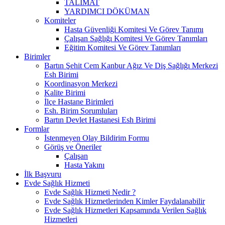
TALİMAT
YARDIMCI DÖKÜMAN
Komiteler
Hasta Güvenliği Komitesi Ve Görev Tanımı
Çalışan Sağlığı Komitesi Ve Görev Tanımları
Eğitim Komitesi Ve Görev Tanımları
Birimler
Bartın Şehit Cem Kanbur Ağız Ve Diş Sağlığı Merkezi
Esh Birimi
Koordinasyon Merkezi
Kalite Birimi
İlçe Hastane Birimleri
Esh. Birim Sorumluları
Bartın Devlet Hastanesi Esh Birimi
Formlar
İstenmeyen Olay Bildirim Formu
Görüş ve Öneriler
Çalışan
Hasta Yakını
İlk Başvuru
Evde Sağlık Hizmeti
Evde Sağlık Hizmeti Nedir ?
Evde Sağlık Hizmetlerinden Kimler Faydalanabilir
Evde Sağlık Hizmetleri Kapsamında Verilen Sağlık
Hizmetleri